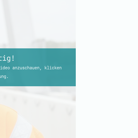
tig!
ideo anzuschauen, klicken
ung.