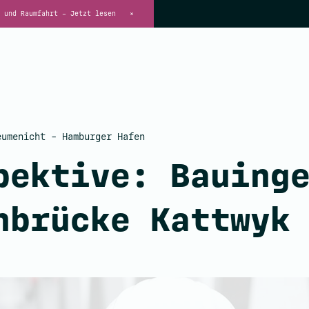
 und Raumfahrt – Jetzt lesen
×
umenicht - Hamburger Hafen
pektive: Bauing
nbrücke Kattwyk