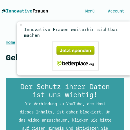
Menü
Account
×
Innovative Frauen weiterhin sichtbar
machen
Home
/
Gebärdensprache
Gebärdensprache
Der Schutz ihrer Daten
ist uns wichtig!
Die Verbindung zu YouTube, dem Host
dieses Inhalts, ist daher blockiert. Um
das Video anzuschauen, klicken Sie bitte
auf diesen Hinweis und aktivieren Sie