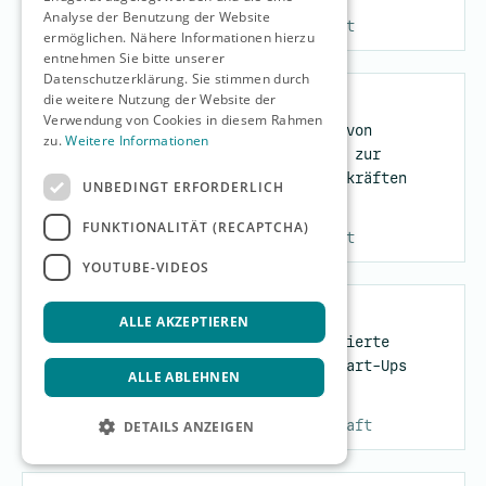
Analyse der Benutzung der Website
Medizin und Gesundheit
ermöglichen. Nähere Informationen hierzu
entnehmen Sie bitte unserer
Datenschutzerklärung. Sie stimmen durch
die weitere Nutzung der Website der
Dr’in Maria Nisser
Verwendung von Cookies in diesem Rahmen
Optimierte Erfassung von
zu.
Weitere Informationen
Gesundheitsparametern zur
Entlastung von Pflegekräften
UNBEDINGT ERFORDERLICH
FUNKTIONALITÄT (RECAPTCHA)
Medizin und Gesundheit
YOUTUBE-VIDEOS
Madeleine Heuts
ALLE AKZEPTIEREN
RAKETENSTART – KI-basierte
Rechtsberatung für Start-Ups
ALLE ABLEHNEN
Politik und Gesellschaft
DETAILS ANZEIGEN