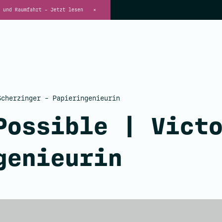
 und Raumfahrt – Jetzt lesen
×
cherzinger - Papieringenieurin
Possible | Vict
genieurin