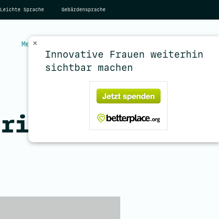
Leichte Sprache
Gebärdensprache
×
Menü
Account
Innovative Frauen weiterhin
sichtbar machen
oria ist