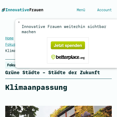
Menü
Account
×
Innovative Frauen weiterhin sichtbar
machen
Home
/
Magazin – Fokusthemen und Beiträge
/
Fokusthemen
/
Grüne Städte – Städte der Zukunft
/
Klimaanpassung
Inhalt
Fokusthema
Grüne Städte – Städte der Zukunft
Klimaanpassung